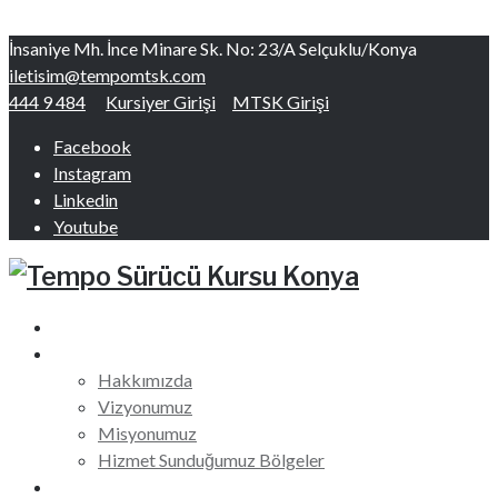
Skip to content
İnsaniye Mh. İnce Minare Sk. No: 23/A Selçuklu/Konya
iletisim@tempomtsk.com
444 9 484
Kursiyer Girişi
MTSK Girişi
Facebook
Instagram
Linkedin
Youtube
Ana Sayfa
Hakkımızda
Hakkımızda
Vizyonumuz
Misyonumuz
Hizmet Sunduğumuz Bölgeler
Ehliyet Kursları