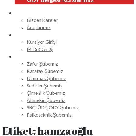
Galeri
Bizden Kareler
Araçlarımız
Online Giriş
Kursiyer Girişi
MTSK Girişi
İletişim
Zafer Şubemiz
Karatay Şubemiz
Uluırmak Şubemiz
Sedirler Şubemiz
Çimenlik Şubemiz
Altınekin Şubemiz
SRC, ÜDY, ODY Şubemiz
Psikoteknik Şubemiz
Etiket:
hamzaoğlu