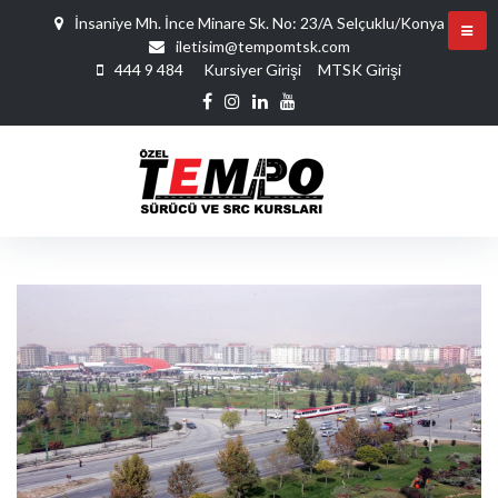
İnsaniye Mh. İnce Minare Sk. No: 23/A Selçuklu/Konya
iletisim@tempomtsk.com
444 9 484
Kursiyer Girişi
MTSK Girişi