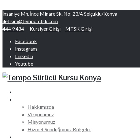
Skip to content
İnsaniye Mh. İnce Minare Sk. No: 23/A Selçuklu/Konya
iletisim@tempomtsk.com
444 9 484
Kursiyer Girişi
MTSK Girişi
Facebook
Instagram
Linkedin
Youtube
Ana Sayfa
Hakkımızda
Hakkımızda
Vizyonumuz
Misyonumuz
Hizmet Sunduğumuz Bölgeler
Ehliyet Kursları