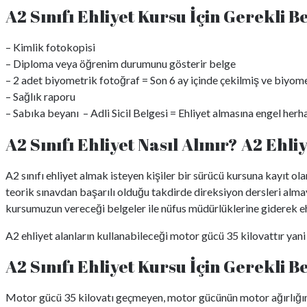
A2 Sınıfı Ehliyet Kursu İçin Gerekli B
– Kimlik fotokopisi
– Diploma veya öğrenim durumunu gösterir belge
– 2 adet biyometrik fotoğraf = Son 6 ay içinde çekilmiş ve biyom
– Sağlık raporu
– Sabıka beyanı – Adli Sicil Belgesi = Ehliyet almasına engel her
A2 Sınıfı Ehliyet Nasıl Alınır? A2 Ehl
A2 sınıfı ehliyet almak isteyen kişiler bir sürücü kursuna kayıt ol
teorik sınavdan başarılı olduğu takdirde direksiyon dersleri almay
kursumuzun vereceği belgeler ile nüfus müdürlüklerine giderek ehli
A2 ehliyet alanların kullanabileceği motor gücü 35 kilovattır yani
A2 Sınıfı Ehliyet Kursu İçin Gerekli B
Motor gücü 35 kilovatı geçmeyen, motor gücünün motor ağırlığına o