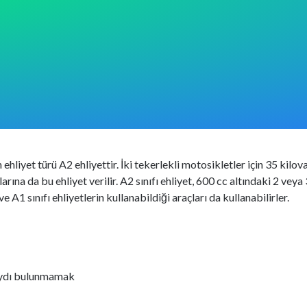
liyet türü A2 ehliyettir. İki tekerlekli motosikletler için 35 kilo
na da bu ehliyet verilir. A2 sınıfı ehliyet, 600 cc altındaki 2 veya
 A1 sınıfı ehliyetlerin kullanabildiği araçları da kullanabilirler.
kaydı bulunmamak