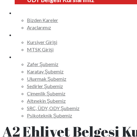
Galeri
Bizden Kareler
Araçlarımız
Online Giriş
Kursiyer Girişi
MTSK Girişi
İletişim
Zafer Şubemiz
Karatay Şubemiz
Uluırmak Şubemiz
Sedirler Şubemiz
Çimenlik Şubemiz
Altınekin Şubemiz
SRC, ÜDY, ODY Şubemiz
Psikoteknik Şubemiz
A2 Ehliyet Belgesi K