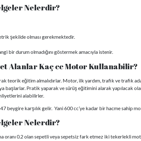
elgeler Nelerdir?
etrik şekilde olması gerekmektedir.
hangi bir durum olmadığını göstermek amacıyla istenir.
iyet Alanlar Kaç cc Motor Kullanabilir?
arak teorik eğitim almalıdırlar. Motor, ilk yardım, trafik ve trafik 
a başlarlar. Pratik yaparak ve sürüş eğitimini alarak yapılacak ola
yetlerini alabilirler.
 47 beygire karşılık gelir. Yani 600 cc’ye kadar bir hacme sahip moto
elgeler Nelerdir?
ranı 0.2 olan sepetli veya sepetsiz fark etmez iki tekerlekli motos